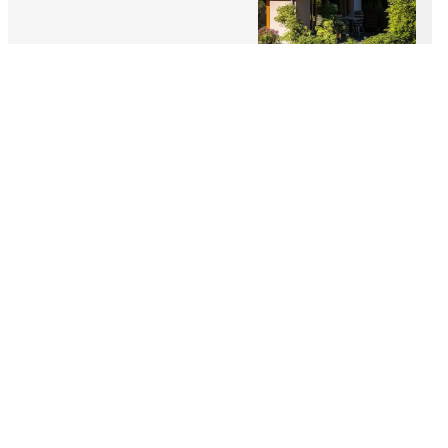
Adresse
19 Camí Dous Esquerres
65350 Aubarède